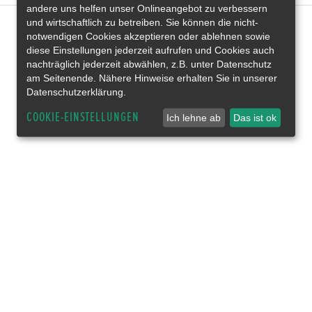
andere uns helfen unser Onlineangebot zu verbessern
und wirtschaftlich zu betreiben. Sie können die nicht-
notwendigen Cookies akzeptieren oder ablehnen sowie
diese Einstellungen jederzeit aufrufen und Cookies auch
nachträglich jederzeit abwählen, z.B. unter Datenschutz
am Seitenende. Nähere Hinweise erhalten Sie in unserer
Datenschutzerklärung.
COOKIE-EINSTELLUNGEN
Ich lehne ab
Das ist ok