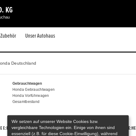
. KG
auchau
& Zubehör
Unser Autohaus
onda Deutschland
Gebrauchtwagen
Honda Gebrauchtwagen
Honda Vorführwagen
Gesamtbestand
Wir setzen auf unserer Website Cookies bzw.
vergleichbare Technologien ein. Einige von ihnen sind
E E:HEV
HONDA HR-V E:HEV
HONDA ZR-V E:HEV
HONDA CR-V E:HE
essenziell (z.B. für diese Cookie-Einwilligung), während