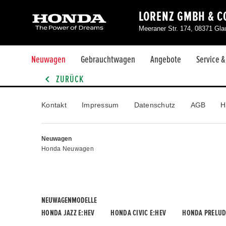
LORENZ GMBH & CO
Meeraner Str. 174, 08371 Gl
Neuwagen
Gebrauchtwagen
Angebote
Service 
ZURÜCK
Kontakt
Impressum
Datenschutz
AGB
H
Neuwagen
Honda Neuwagen
NEUWAGENMODELLE
HONDA JAZZ E:HEV
HONDA CIVIC E:HEV
HONDA PRELUD