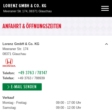
LORENZ GMBH & CO. KG
Meeraner Str. 174, 08371 Glauchau
Neuwagen
ANFAHRT & ÖFFNUNGSZEITEN
Gebrauchtwagen
Lorenz GmbH & Co. KG
Meeraner Str. 174
08371 Glauchau
Angebote
Service & Zubehör
+49 3763 / 78147
Telefon:
Telefax:
+49 3763 / 788939
Unser Autohaus
E-MAIL SENDEN
Verkauf
Montag - Freitag:
09:00 - 17:00 Uhr
Samstag:
09:00 - 12:00 Uhr