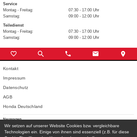
Service
Montag - Freitag:
07:30 - 17:00 Uhr
Samstag:
09:00 - 12:00 Uhr
Teiledienst
Montag - Freitag:
07:30 - 17:00 Uhr
Samstag:
09:00 - 12:00 Uhr
Kontakt
Impressum
Datenschutz
AGB
Honda Deutschland
Neuwagen
Honda Neuwagen
Wir setzen auf unserer Website Cookies bzw. vergleichbare
Technologien ein. Einige von ihnen sind essenziell (z.B. für diese
Gebrauchtwagen