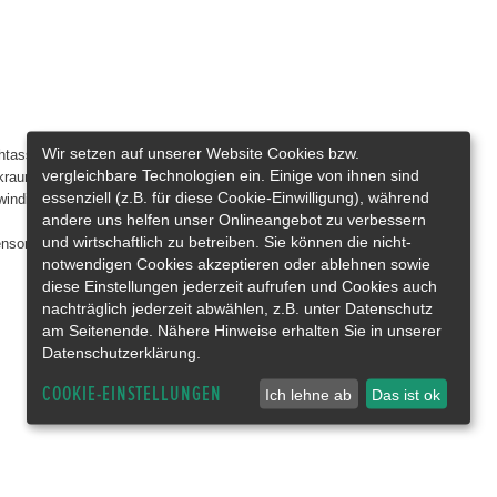
Wir setzen auf unserer Website Cookies bzw.
htassistent
Müdigkeitswarner
vergleichbare Technologien ein. Einige von ihnen sind
kraumabtrennung
Nebelscheinwerfer
essenziell (z.B. für diese Cookie-Einwilligung), während
indigkeitsbegrenzer
Notbremsassistent
andere uns helfen unser Onlineangebot zu verbessern
Notrufsystem
und wirtschaftlich zu betreiben. Sie können die nicht-
ensor
Regensensor
notwendigen Cookies akzeptieren oder ablehnen sowie
diese Einstellungen jederzeit aufrufen und Cookies auch
nachträglich jederzeit abwählen, z.B. unter Datenschutz
am Seitenende. Nähere Hinweise erhalten Sie in unserer
Datenschutzerklärung.
COOKIE-EINSTELLUNGEN
Ich lehne ab
Das ist ok