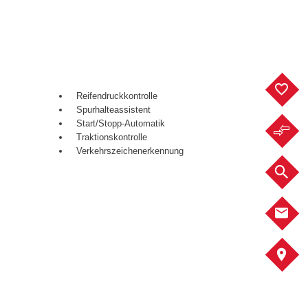
F
Reifendruckkontrolle
Spurhalteassistent
Start/Stopp-Automatik
F
Traktionskontrolle
Verkehrszeichenerkennung
F
K
A