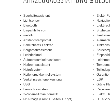
Spurhalteassistent
Elektr. F
Lichtsensor
Navigati
Bluetooth
Elektrisc
Einparkhilfe vorn
Sitzheizu
metallic
Zentralve
Abstandstempomat
Alarmanl
Beheizbares Lenkrad
Traktions
Berganfahrassistent
Bordcomp
Lederlenkrad
Einparkhi
Aufmerksamkeitsassistent
Leichtmet
Notbremsassistent
Tempoma
Notrufsystem
Teillederp
Reifendruckkontrollsystem
Garantie
Verkehrszeichenerkennung
ESP
USB
Grüne Pl
Fernlichtassistent
Regensen
2-Zonen-Klimaautomatik
Elektr. H
6x Airbags (Front + Seiten + Kopf)
LED-Sche