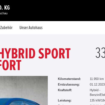
. KG
auchau
& Zubehör
Unser Autohaus
3
 HYBRID SPORT
FORT
Kilometerstand:
11.950 km
Erstzulassung:
01.12.2023
Kraftstoff:
Hybrid -
Benzin/Ele
Leistung:
135 kW/18