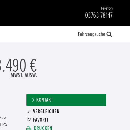
Telefon
03763 78147
Fahrzeugsuche
3.490 €
MWST. AUSW.
KONTAKT
VERGLEICHEN
ktro
FAVORIT
4 PS
DRUCKEN