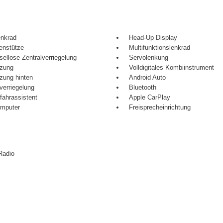
enkrad
Head-Up Display
enstütze
Multifunktionslenkrad
sellose Zentralverriegelung
Servolenkung
izung
Volldigitales Kombiinstrument
izung hinten
Android Auto
verriegelung
Bluetooth
fahrassistent
Apple CarPlay
mputer
Freisprecheinrichtung
Radio