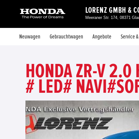
LORENZ GMBH & CO
Meeraner Str. 174, 08371 Gl
Neuwagen
Gebrauchtwagen
Angebote
Service 
HONDA ZR-V 2.0
# LED# NAVI#SO