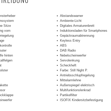
ensterheber
Abstandswarner
onssystem
Ambiente-Licht
he Sitze
Digitales Armaturenbrett
ng vorn
Induktionsladen für Smartphones
rriegelung
Gepäckraumabtrennung
age
Keyless Entry
kontrolle
ABS
uter
DAB Radio
lfe hinten
Nebelscheinwerfer
allfelgen
Servolenkung
t
Scheckheft
olster
Farbe: Still Night P.
Antriebsschlupfregelung
Mittelarmlehne
akette
Außenspiegel elektrisch
sor
Multifunktionslenkrad
eckklappe
Partikelfilter
inwerfer
ISOFIX Kindersitzbefestigung